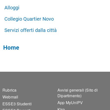
Alloggi
Collegio Quartier Novo
Servizi offerti dalla città
Home
Footer 1
Footer 2
Rubrica
Avvisi generali (Sito di
Dipartimento)
Webmail
App MyUniPV
ESSE3 Studenti
Kiro