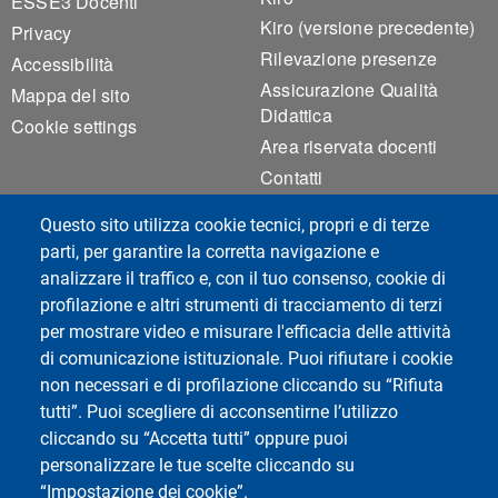
ESSE3 Docenti
Kiro (versione precedente)
Privacy
Rilevazione presenze
Accessibilità
Assicurazione Qualità
Mappa del sito
Didattica
Cookie settings
Area riservata docenti
Contatti
Agenda del Dipartimento
Questo sito utilizza cookie tecnici, propri e di terze
UNIPV-WIFI
parti, per garantire la corretta navigazione e
analizzare il traffico e, con il tuo consenso, cookie di
profilazione e altri strumenti di tracciamento di terzi
Social del corso di laurea
per mostrare video e misurare l'efficacia delle attività
di comunicazione istituzionale. Puoi rifiutare i cookie
non necessari e di profilazione cliccando su “Rifiuta
tutti”. Puoi scegliere di acconsentirne l’utilizzo
cliccando su “Accetta tutti” oppure puoi
personalizzare le tue scelte cliccando su
“Impostazione dei cookie”.